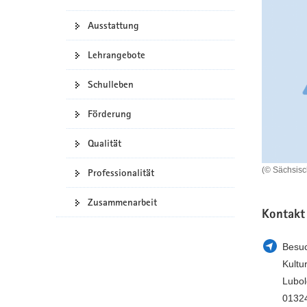
a
n
Ausstattung
v
i
Lehrangebote
g
a
Schulleben
t
i
Förderung
o
n
Qualität
(© Sächsis
Professionalität
Zusammenarbeit
Kontakt
Besuc
Kultu
Lubol
01324