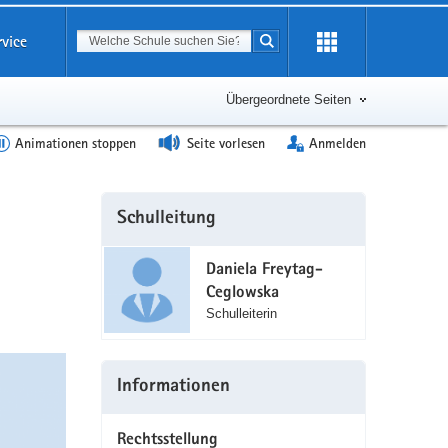
Suchbegriff
rvice
Suche starten
Erweiterung
öffnen
Übergeordnete Seiten
Animationen stoppen
Seite vorlesen
Anmelden
Weitere
Schulleitung
Information
Daniela Freytag-
Ceglowska
Schulleiterin
Informationen
Rechtsstellung