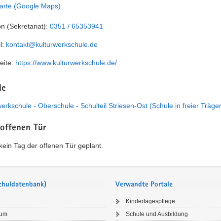
arte (Google Maps)
on (Sekretariat):
0351 / 65353941
l:
kontakt@kulturwerkschule.de
eite:
https://www.kulturwerkschule.de/
le
erkschule - Oberschule - Schulteil Striesen-Ost (Schule in freier Träge
 offenen Tür
t kein Tag der offenen Tür geplant.
Schuldatenbank)
Verwandte Portale
Kindertagespflege
sum
Schule und Ausbildung