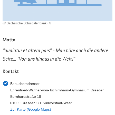
a
n
v
i
g
(© Sächsische Schuldatenbank)
©
a
t
Motto
i
o
"audiatur et altera pars" - Man höre auch die andere
n
Seite... "Von uns hinaus in die Welt!"
Kontakt
Besucheradresse:
Ehrenfried-Walther-von-Tschirnhaus-Gymnasium Dresden
Bernhardstraße 18
01069 Dresden OT Südvorstadt-West
Zur Karte (Google Maps)