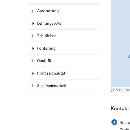
a
n
Ausstattung
v
i
Lehrangebote
g
a
Schulleben
t
i
Förderung
o
n
Qualität
Professionalität
Zusammenarbeit
(© Sächsis
Kontakt
Besuc
Freie