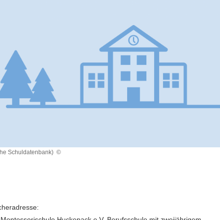
che Schuldatenbank)
©
heradresse:
 Montessorischule Huckepack e.V. Berufsschule mit zweijährigem