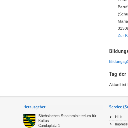
Beruf
(Schu
Maria
01309
Zur K
Bildung
Bildungsg
Tag der
Aktuell is
Service
Herausgeber
Service (
Sächsisches Staatsministerium für
Hilfe
Kultus
Impres
Carolaplatz 1