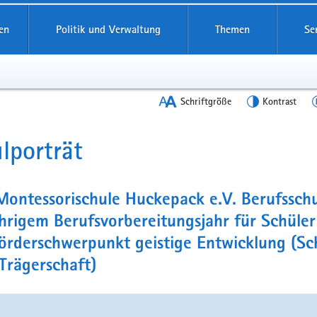
en
Politik und Verwaltung
Themen
Se
Schriftgröße
Kontrast
lporträt
t
Montessorischule Huckepack e.V. Berufsschu
hrigem Berufsvorbereitungsjahr für Schüler
rderschwerpunkt geistige Entwicklung (Sch
 Trägerschaft)