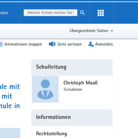
Suchbegriff
rvice
Suche starten
Erweiterung
öffnen
Übergeordnete Seiten
Animationen stoppen
Seite vorlesen
Anmelden
Weitere
Schulleitung
Information
Christoph Maaß
le mit
Schulleiter
 mit
ule in
Informationen
Rechtsstellung