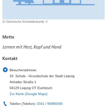
a
n
v
i
g
(© Sächsische Schuldatenbank)
©
a
t
Motto
i
o
Lernen mit Herz, Kopf und Hand
n
Kontakt
Besucheradresse:
33. Schule - Grundschule der Stadt Leipzig
Anhalter Straße 1
04129 Leipzig OT Eutritzsch
Zur Karte (Google Maps)
Telefon (Telefon):
0341 / 90986590