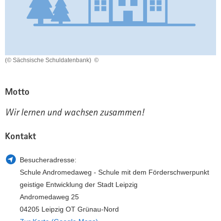
a
n
v
i
g
a
(© Sächsische Schuldatenbank)
©
t
i
o
Motto
n
Wir lernen und wachsen zusammen!
Kontakt
Besucheradresse:
Schule Andromedaweg - Schule mit dem Förderschwerpunkt
geistige Entwicklung der Stadt Leipzig
Andromedaweg 25
04205 Leipzig OT Grünau-Nord