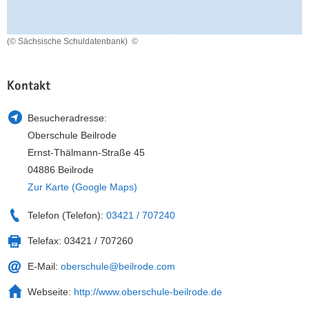
a
n
v
(© Sächsische Schuldatenbank)
©
i
g
a
Kontakt
t
i
Besucheradresse:
o
Oberschule Beilrode
n
Ernst-Thälmann-Straße 45
04886 Beilrode
Zur Karte (Google Maps)
Telefon (Telefon):
03421 / 707240
Telefax:
03421 / 707260
E-Mail:
oberschule@beilrode.com
Webseite:
http://www.oberschule-beilrode.de