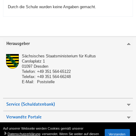
Durch die Schule wurden keine Angaben gemacht.
Service
Herausgeber
Sächsisches Staatsministerium für Kultus
Carolaplatz 1
01097
Dresden
Telefon:
+49 351 564-65122
Telefax:
+49 351 564-66248
E-Mail:
Poststelle
Service (Schuldatenbank)
Verwandte Portale
Auf unserer Webseite werden Cookies gemäß unserer
Seite empfehlen
Datenschutzerklärung
verwendet. Wenn Sie weiter auf diesen
Verstanden