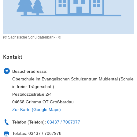
a
n
v
i
g
a
(© Sächsische Schuldatenbank)
©
t
i
o
Kontakt
n
Besucheradresse:
Oberschule im Evangelischen Schulzentrum Muldental (Schule
in freier Trägerschaft)
Pestalozzistraße 2/4
04668 Grimma OT Großbardau
Zur Karte (Google Maps)
Telefon (Telefon):
03437 / 7067977
Telefax:
03437 / 7067978