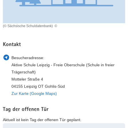
a
n
v
i
g
(© Sächsische Schuldatenbank)
©
a
t
Kontakt
i
o
Besucheradresse:
n
Aktive Schule Leipzig - Freie Oberschule (Schule in freier
Trägerschaft)
Motteler Straße 4
04155 Leipzig OT Gohlis-Süd
Zur Karte (Google Maps)
Tag der offenen Tür
Aktuell ist kein Tag der offenen Tür geplant.
Weitere