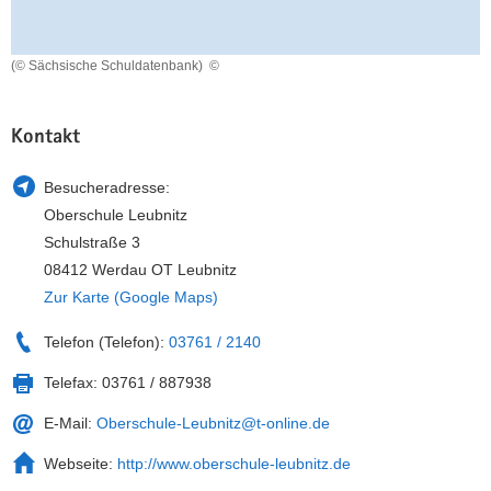
a
n
v
(© Sächsische Schuldatenbank)
©
i
g
a
Kontakt
t
i
Besucheradresse:
o
Oberschule Leubnitz
n
Schulstraße 3
08412 Werdau OT Leubnitz
Zur Karte (Google Maps)
Telefon (Telefon):
03761 / 2140
Telefax:
03761 / 887938
E-Mail:
Oberschule-Leubnitz@t-online.de
Webseite:
http://www.oberschule-leubnitz.de