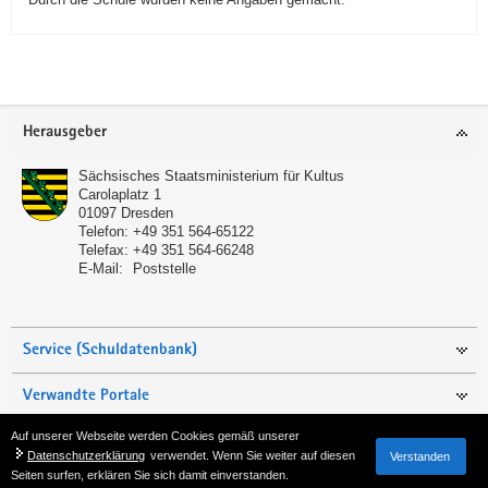
Service
Herausgeber
Sächsisches Staatsministerium für Kultus
Carolaplatz 1
01097
Dresden
Telefon:
+49 351 564-65122
Telefax:
+49 351 564-66248
E-Mail:
Poststelle
Service (Schuldatenbank)
Verwandte Portale
Auf unserer Webseite werden Cookies gemäß unserer
Seite empfehlen
Datenschutzerklärung
verwendet. Wenn Sie weiter auf diesen
Verstanden
Seiten surfen, erklären Sie sich damit einverstanden.