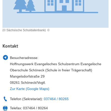
a
n
v
i
g
a
(© Sächsische Schuldatenbank)
©
t
i
o
Kontakt
n
Besucheradresse:
Hoffnungswerk Evangelisches Schulzentrum Evangelische
Oberschule Schöneck (Schule in freier Trägerschaft)
Mangelsdorfstraße 29
08261 Schöneck/Vogtl.
Zur Karte (Google Maps)
Telefon (Sekretariat):
037464 / 80265
Telefax:
037464 / 80264