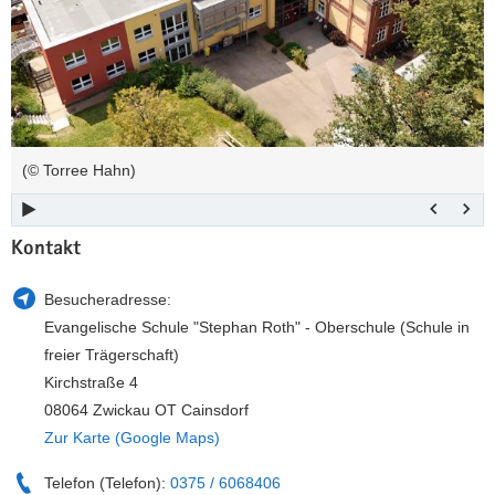
a
n
v
i
g
a
t
(© Torree Hahn)
i
o
n
Kontakt
Besucheradresse:
Evangelische Schule "Stephan Roth" - Oberschule (Schule in
freier Trägerschaft)
Kirchstraße 4
08064 Zwickau OT Cainsdorf
Zur Karte (Google Maps)
Telefon (Telefon):
0375 / 6068406