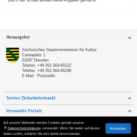
Durch die Schule wurden keine Angaben gemacht.
Service
Herausgeber
Sächsisches Staatsministerium für Kultus
Carolaplatz 1
01097
Dresden
Telefon:
+49 351 564-65122
Telefax:
+49 351 564-66248
E-Mail:
Poststelle
Service (Schuldatenbank)
Verwandte Portale
Auf unserer Webseite werden Cookies gemäß unserer
Seite empfehlen
Datenschutzerklärung
verwendet. Wenn Sie weiter auf diesen
Verstanden
Seiten surfen, erklären Sie sich damit einverstanden.