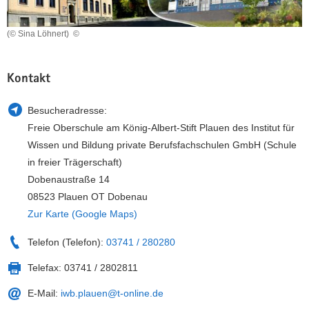
a
n
v
(© Sina Löhnert)
©
i
g
Kontakt
a
t
i
Besucheradresse:
o
Freie Oberschule am König-Albert-Stift Plauen des Institut für
n
Wissen und Bildung private Berufsfachschulen GmbH (Schule
in freier Trägerschaft)
Dobenaustraße 14
08523 Plauen OT Dobenau
Zur Karte (Google Maps)
Telefon (Telefon):
03741 / 280280
Telefax:
03741 / 2802811
E-Mail:
iwb.plauen@t-online.de