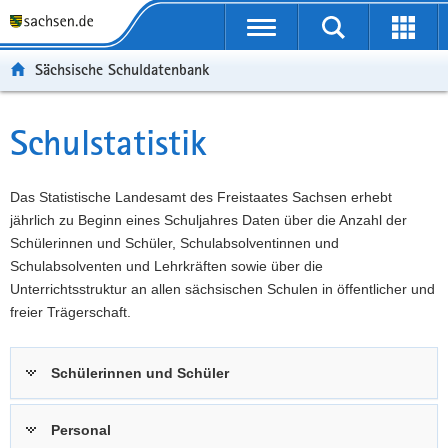
P
Portalübergreifende
o
P
Navigation
Suche
Erweit
r
o
H
starten
öffnen
Sächsische Schuldatenbank
t
r
a
W
a
t
u
e
S
l
a
p
i
e
Schulstatistik
Hauptinhalt
ü
l
t
t
r
b
n
i
e
v
e
a
n
r
i
Das Statistische Landesamt des Freistaates Sachsen erhebt
r
v
h
e
c
jährlich zu Beginn eines Schuljahres Daten über die Anzahl der
g
i
a
I
e
Schülerinnen und Schüler, Schulabsolventinnen und
r
g
l
n
Schulabsolventen und Lehrkräften sowie über die
e
a
t
f
Unterrichtsstruktur an allen sächsischen Schulen in öffentlicher und
i
t
o
freier Trägerschaft.
f
i
r
e
o
m
Schülerinnen und Schüler
n
n
a
d
t
e
i
Personal
N
o