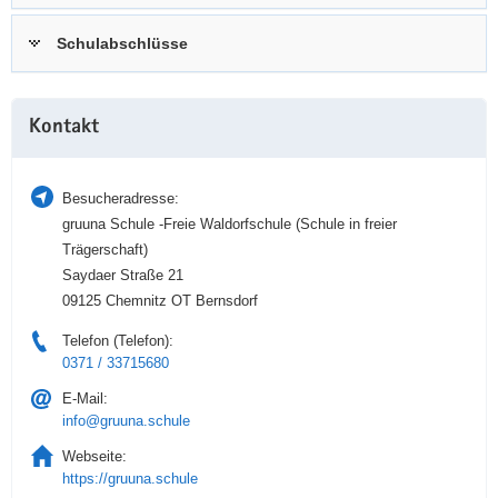
a
n
Schulabschlüsse
v
i
g
Weitere
a
Kontakt
Information
t
i
Besucheradresse:
o
gruuna Schule -Freie Waldorfschule (Schule in freier
n
Trägerschaft)
Saydaer Straße 21
09125 Chemnitz OT Bernsdorf
Telefon (Telefon):
0371 / 33715680
E-Mail:
info@gruuna.schule
Webseite:
https://gruuna.schule