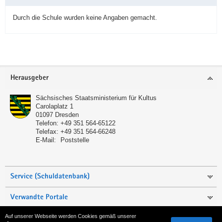
Durch die Schule wurden keine Angaben gemacht.
Service
Herausgeber
Sächsisches Staatsministerium für Kultus
Carolaplatz 1
01097
Dresden
Telefon:
+49 351 564-65122
Telefax:
+49 351 564-66248
E-Mail:
Poststelle
Service (Schuldatenbank)
Verwandte Portale
Auf unserer Webseite werden Cookies gemäß unserer
Seite empfehlen