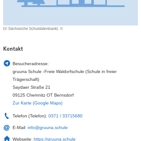
a
n
v
i
g
(© Sächsische Schuldatenbank)
©
a
t
Kontakt
i
o
Besucheradresse:
n
gruuna Schule -Freie Waldorfschule (Schule in freier
Trägerschaft)
Saydaer Straße 21
09125 Chemnitz OT Bernsdorf
Zur Karte (Google Maps)
Telefon (Telefon):
0371 / 33715680
E-Mail:
info@gruuna.schule
Webseite:
https://gruuna.schule