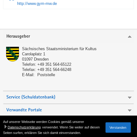
http://www.gym-mw.de
Service
Herausgeber
Sächsisches Staatsministerium für Kultus
Carolaplatz 1
01097
Dresden
Telefon:
+49 351 564-65122
Telefax:
+49 351 564-66248
E-Mail:
Poststelle
Service (Schuldatenbank)
Verwandte Portale
Auf unserer Webseite werden Cookies gemäß unserer
Seite empfehlen
Datenschutzerklärung
verwendet. Wenn Sie weiter auf diesen
Verstanden
Seiten surfen, erklären Sie sich damit einverstanden.