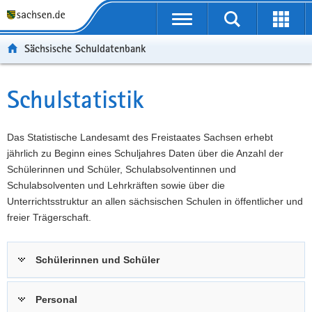
P
Portalübergreifende
o
P
Navigation
Suche
Erweit
r
o
H
starten
öffnen
Sächsische Schuldatenbank
t
r
a
W
a
t
u
e
S
l
a
p
i
e
Schulstatistik
Hauptinhalt
ü
l
t
t
r
b
n
i
e
v
e
a
n
r
i
Das Statistische Landesamt des Freistaates Sachsen erhebt
r
v
h
e
c
jährlich zu Beginn eines Schuljahres Daten über die Anzahl der
g
i
a
I
e
Schülerinnen und Schüler, Schulabsolventinnen und
r
g
l
n
Schulabsolventen und Lehrkräften sowie über die
e
a
t
f
Unterrichtsstruktur an allen sächsischen Schulen in öffentlicher und
i
t
o
freier Trägerschaft.
f
i
r
e
o
m
Schülerinnen und Schüler
n
n
a
d
t
e
i
Personal
N
o