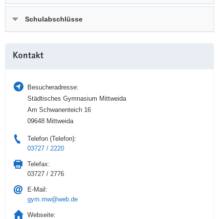
a
n
Schulabschlüsse
v
i
g
Weitere
a
Kontakt
Information
t
i
Besucheradresse:
o
Städtisches Gymnasium Mittweida
n
Am Schwanenteich 16
09648 Mittweida
Telefon (Telefon):
03727 / 2220
Telefax:
03727 / 2776
E-Mail:
gym.mw@web.de
Webseite: