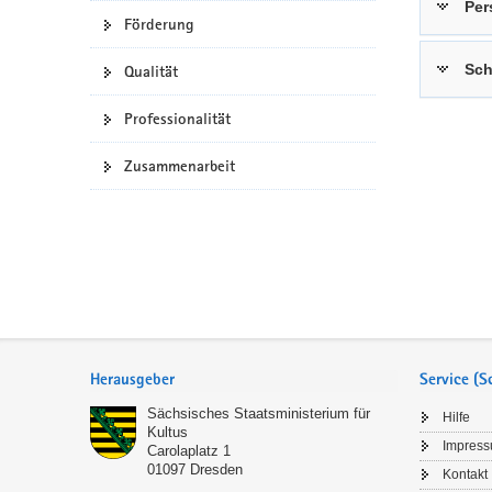
Per
Förderung
a
n
v
Sch
Qualität
i
g
Professionalität
a
t
Zusammenarbeit
i
o
n
Service
Herausgeber
Service (
Sächsisches Staatsministerium für
Hilfe
Kultus
Impres
Carolaplatz 1
01097
Dresden
Kontakt