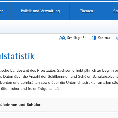
en
Politik und Verwaltung
Themen
Se
Schriftgröße
Kontrast
lstatistik
t
tische Landesamt des Freistaates Sachsen erhebt jährlich zu Beginn e
es Daten über die Anzahl der Schülerinnen und Schüler, Schulabsolven
venten und Lehrkräften sowie über die Unterrichtsstruktur an allen sä
 öffentlicher und freier Trägerschaft.
ülerinnen und Schüler