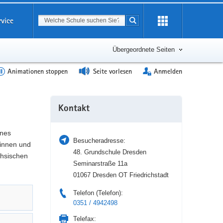
Suchbegriff
rvice
Suche starten
Erweiterung
öffnen
Übergeordnete Seiten
Animationen stoppen
Seite vorlesen
Anmelden
Weitere
Kontakt
Information
ines
Besucheradresse:
tinnen und
48. Grundschule Dresden
chsischen
Seminarstraße 11a
01067 Dresden OT Friedrichstadt
Telefon (Telefon):
0351 / 4942498
Telefax: