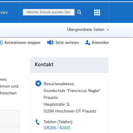
Suchbegriff
rvice
Suche starten
Erweiterung
öffnen
Übergeordnete Seiten
Animationen stoppen
Seite vorlesen
Anmelden
Weitere
Kontakt
Information
ines
Besucheradresse:
tinnen und
Grundschule "Franciscus Nagler"
chsischen
Prausitz
Hauptstraße 11
01594 Hirschstein OT Prausitz
Telefon (Telefon):
035266 / 82420