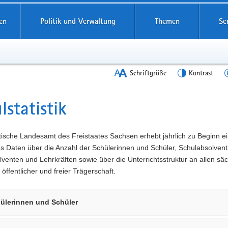
en
Politik und Verwaltung
Themen
Se
Schriftgröße
Kontrast
lstatistik
t
tische Landesamt des Freistaates Sachsen erhebt jährlich zu Beginn e
es Daten über die Anzahl der Schülerinnen und Schüler, Schulabsolven
venten und Lehrkräften sowie über die Unterrichtsstruktur an allen sä
 öffentlicher und freier Trägerschaft.
ülerinnen und Schüler