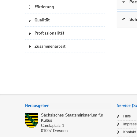
Per
Förderung
a
n
v
Sch
Qualität
i
g
Professionalität
a
t
Zusammenarbeit
i
o
n
Service
Herausgeber
Service (
Sächsisches Staatsministerium für
Hilfe
Kultus
Impres
Carolaplatz 1
01097
Dresden
Kontakt