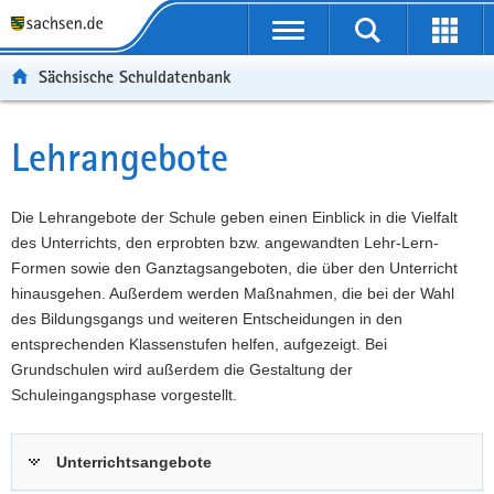
P
Portalübergreifende
o
P
Navigation
Suche
Erweit
r
o
H
starten
öffnen
Sächsische Schuldatenbank
t
r
a
W
a
t
u
e
S
l
a
p
i
e
Lehrangebote
Hauptinhalt
ü
l
t
t
r
b
n
i
e
v
e
a
n
r
i
Die Lehrangebote der Schule geben einen Einblick in die Vielfalt
r
v
h
e
c
des Unterrichts, den erprobten bzw. angewandten Lehr-Lern-
g
i
a
I
e
Formen sowie den Ganztagsangeboten, die über den Unterricht
r
g
l
n
hinausgehen. Außerdem werden Maßnahmen, die bei der Wahl
e
a
t
f
des Bildungsgangs und weiteren Entscheidungen in den
i
t
o
entsprechenden Klassenstufen helfen, aufgezeigt. Bei
f
i
r
Grundschulen wird außerdem die Gestaltung der
e
o
m
Schuleingangsphase vorgestellt.
n
n
a
d
t
Unterrichtsangebote
e
i
N
o