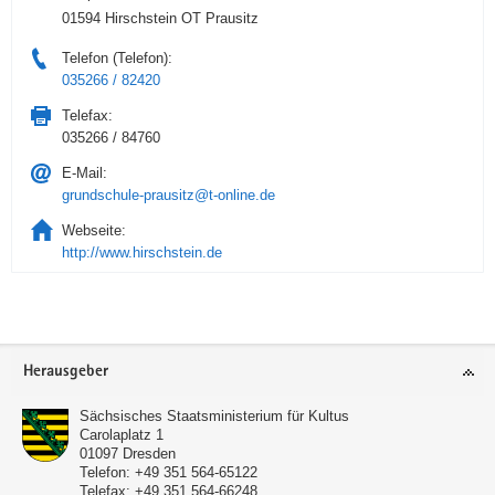
01594 Hirschstein OT Prausitz
Telefon (Telefon):
035266 / 82420
Telefax:
035266 / 84760
E-Mail:
grundschule-prausitz@t-online.de
Webseite:
http://www.hirschstein.de
Service
Herausgeber
Sächsisches Staatsministerium für Kultus
Carolaplatz 1
01097
Dresden
Telefon:
+49 351 564-65122
Telefax:
+49 351 564-66248