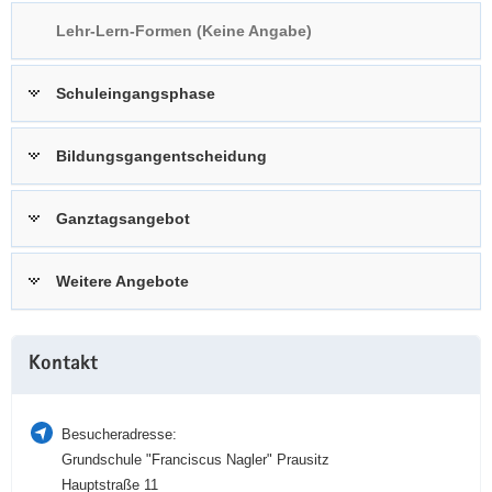
a
n
Lehr-Lern-Formen (Keine Angabe)
v
i
Schuleingangsphase
g
a
t
Bildungsgangentscheidung
i
o
Ganztagsangebot
n
Weitere Angebote
Weitere
Kontakt
Information
Besucheradresse:
Grundschule "Franciscus Nagler" Prausitz
Hauptstraße 11