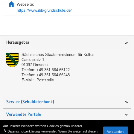
Webseite:
https://www.ibb-grundschule.de/
Service
Herausgeber
Sächsisches Staatsministerium für Kultus
Carolaplatz 1
01097
Dresden
Telefon:
+49 351 564-65122
Telefax:
+49 351 564-66248
E-Mail:
Poststelle
Service (Schuldatenbank)
Verwandte Portale
Auf unserer Webseite werden Cookies gemäß unserer
Seite empfehlen
Datenschutzerklärung
verwendet. Wenn Sie weiter auf diesen
Verstanden