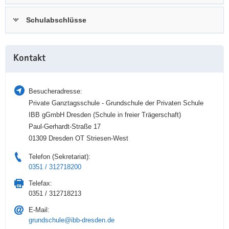
a
n
Schulabschlüsse
v
i
g
Weitere
a
Kontakt
Information
t
i
Besucheradresse:
o
Private Ganztagsschule - Grundschule der Privaten Schule
n
IBB gGmbH Dresden (Schule in freier Trägerschaft)
Paul-Gerhardt-Straße 17
01309 Dresden OT Striesen-West
Telefon (Sekretariat):
0351 / 312718200
Telefax:
0351 / 312718213
E-Mail:
grundschule@ibb-dresden.de