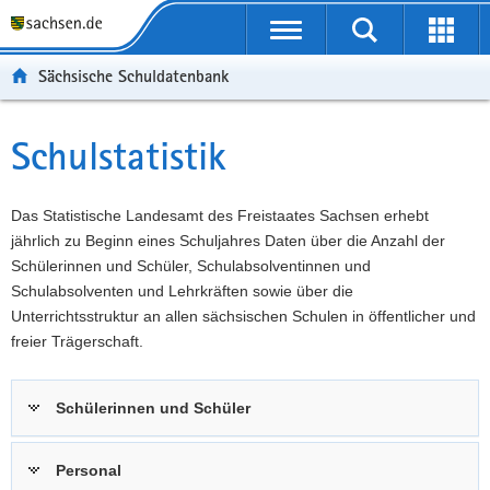
P
Portalübergreifende
o
P
Navigation
Suche
Erweit
r
o
H
starten
öffnen
Sächsische Schuldatenbank
t
r
a
W
a
t
u
e
S
l
a
p
i
e
Schulstatistik
Hauptinhalt
ü
l
t
t
r
b
n
i
e
v
e
a
n
r
i
Das Statistische Landesamt des Freistaates Sachsen erhebt
r
v
h
e
c
jährlich zu Beginn eines Schuljahres Daten über die Anzahl der
g
i
a
I
e
Schülerinnen und Schüler, Schulabsolventinnen und
r
g
l
n
Schulabsolventen und Lehrkräften sowie über die
e
a
t
f
Unterrichtsstruktur an allen sächsischen Schulen in öffentlicher und
i
t
o
freier Trägerschaft.
f
i
r
e
o
m
Schülerinnen und Schüler
n
n
a
d
t
e
i
Personal
N
o