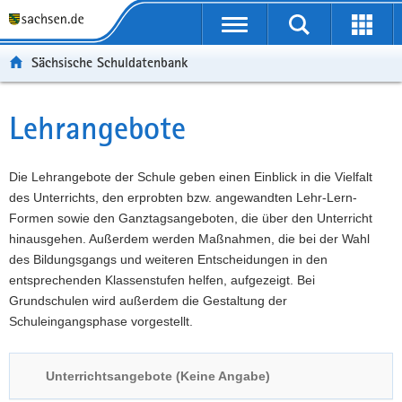
P
Portalübergreifende
o
P
Navigation
Suche
Erweit
r
o
H
starten
öffnen
Sächsische Schuldatenbank
t
r
a
W
a
t
u
e
S
l
a
p
i
e
Lehrangebote
Hauptinhalt
ü
l
t
t
r
b
n
i
e
v
e
a
n
r
i
Die Lehrangebote der Schule geben einen Einblick in die Vielfalt
r
v
h
e
c
des Unterrichts, den erprobten bzw. angewandten Lehr-Lern-
g
i
a
I
e
Formen sowie den Ganztagsangeboten, die über den Unterricht
r
g
l
n
hinausgehen. Außerdem werden Maßnahmen, die bei der Wahl
e
a
t
f
des Bildungsgangs und weiteren Entscheidungen in den
i
t
o
entsprechenden Klassenstufen helfen, aufgezeigt. Bei
f
i
r
Grundschulen wird außerdem die Gestaltung der
e
o
m
Schuleingangsphase vorgestellt.
n
n
a
d
t
Unterrichtsangebote (Keine Angabe)
e
i
N
o