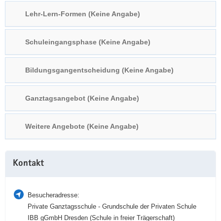
a
n
Lehr-Lern-Formen (Keine Angabe)
v
i
Schuleingangsphase (Keine Angabe)
g
a
t
Bildungsgangentscheidung (Keine Angabe)
i
o
Ganztagsangebot (Keine Angabe)
n
Weitere Angebote (Keine Angabe)
Weitere
Kontakt
Information
Besucheradresse:
Private Ganztagsschule - Grundschule der Privaten Schule
IBB gGmbH Dresden (Schule in freier Trägerschaft)