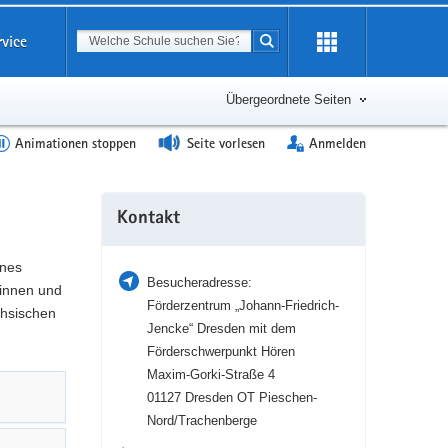
Suchbegriff
rvice
Suche starten
Erweiterung
öffnen
Übergeordnete Seiten
Animationen stoppen
Seite vorlesen
Anmelden
Weitere
Kontakt
Information
ines
Besucheradresse:
tinnen und
Förderzentrum „Johann-Friedrich-
chsischen
Jencke“ Dresden mit dem
Förderschwerpunkt Hören
Maxim-Gorki-Straße 4
01127 Dresden OT Pieschen-
Nord/Trachenberge