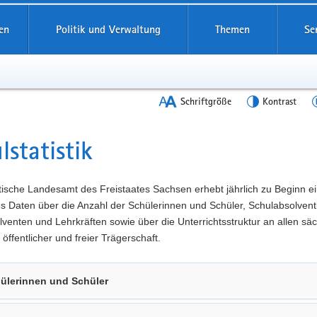
en
Politik und Verwaltung
Themen
Se
Schriftgröße
Kontrast
lstatistik
t
tische Landesamt des Freistaates Sachsen erhebt jährlich zu Beginn e
es Daten über die Anzahl der Schülerinnen und Schüler, Schulabsolven
venten und Lehrkräften sowie über die Unterrichtsstruktur an allen sä
 öffentlicher und freier Trägerschaft.
ülerinnen und Schüler