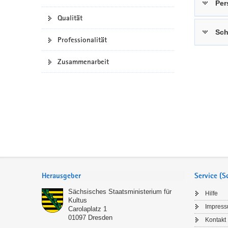
Per
a
n
Qualität
v
Sch
i
Professionalität
g
a
Zusammenarbeit
t
i
o
n
Service
Herausgeber
Service (
Sächsisches Staatsministerium für
Hilfe
Kultus
Impres
Carolaplatz 1
01097
Dresden
Kontakt