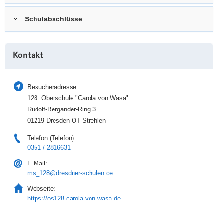
a
n
Schulabschlüsse
v
i
g
Weitere
a
Kontakt
Information
t
i
Besucheradresse:
o
128. Oberschule "Carola von Wasa"
n
Rudolf-Bergander-Ring 3
01219 Dresden OT Strehlen
Telefon (Telefon):
0351 / 2816631
E-Mail:
ms_128@dresdner-schulen.de
Webseite:
https://os128-carola-von-wasa.de