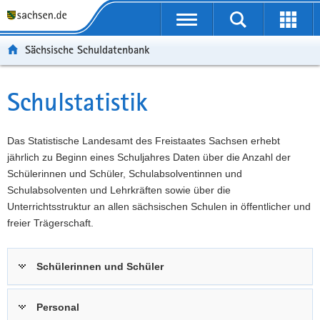
P
Portalübergreifende
o
P
Navigation
Suche
Erweit
r
o
H
starten
öffnen
Sächsische Schuldatenbank
t
r
a
W
a
t
u
e
S
l
a
p
i
e
Schulstatistik
Hauptinhalt
ü
l
t
t
r
b
n
i
e
v
e
a
n
r
i
Das Statistische Landesamt des Freistaates Sachsen erhebt
r
v
h
e
c
jährlich zu Beginn eines Schuljahres Daten über die Anzahl der
g
i
a
I
e
Schülerinnen und Schüler, Schulabsolventinnen und
r
g
l
n
Schulabsolventen und Lehrkräften sowie über die
e
a
t
f
Unterrichtsstruktur an allen sächsischen Schulen in öffentlicher und
i
t
o
freier Trägerschaft.
f
i
r
e
o
m
Schülerinnen und Schüler
n
n
a
d
t
e
i
Personal
N
o