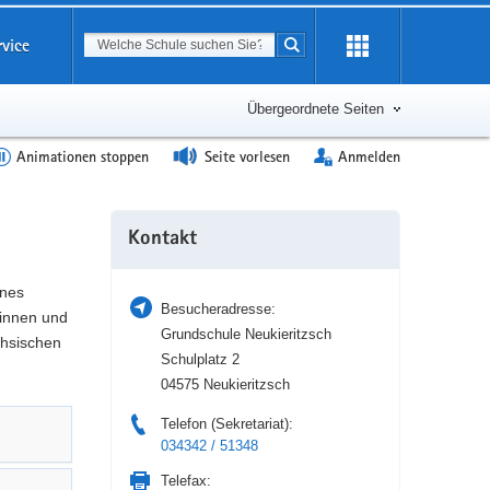
Suchbegriff
rvice
Suche starten
Erweiterung
öffnen
Übergeordnete Seiten
Animationen stoppen
Seite vorlesen
Anmelden
Weitere
Kontakt
Information
ines
Besucheradresse:
tinnen und
Grundschule Neukieritzsch
chsischen
Schulplatz 2
04575 Neukieritzsch
Telefon (Sekretariat):
034342 / 51348
Telefax: