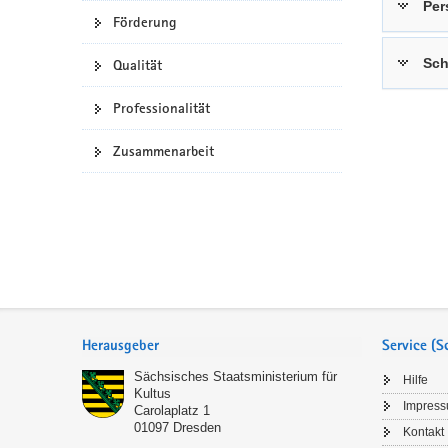
Per
Förderung
a
n
v
Sch
Qualität
i
g
Professionalität
a
t
Zusammenarbeit
i
o
n
Service
Herausgeber
Service (
Sächsisches Staatsministerium für
Hilfe
Kultus
Impres
Carolaplatz 1
01097
Dresden
Kontakt