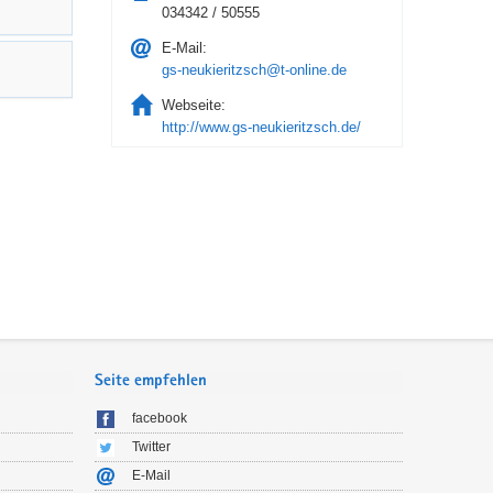
034342 / 50555
E-Mail:
gs-neukieritzsch@t-online.de
Webseite:
http://www.gs-neukieritzsch.de/
Seite empfehlen
facebook
Twitter
E-Mail