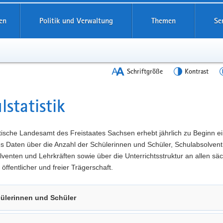
en
Politik und Verwaltung
Themen
Se
Schriftgröße
Kontrast
lstatistik
t
tische Landesamt des Freistaates Sachsen erhebt jährlich zu Beginn e
es Daten über die Anzahl der Schülerinnen und Schüler, Schulabsolven
venten und Lehrkräften sowie über die Unterrichtsstruktur an allen sä
 öffentlicher und freier Trägerschaft.
ülerinnen und Schüler