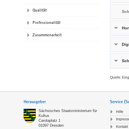
a
n
Qualität
Sch
v
i
Professionalität
g
Hor
a
Zusammenarbeit
t
Dig
i
o
n
Sch
Quelle: Ein
Service
Herausgeber
Service (
Sächsisches Staatsministerium für
Hilfe
Kultus
Impres
Carolaplatz 1
01097
Dresden
Kontakt