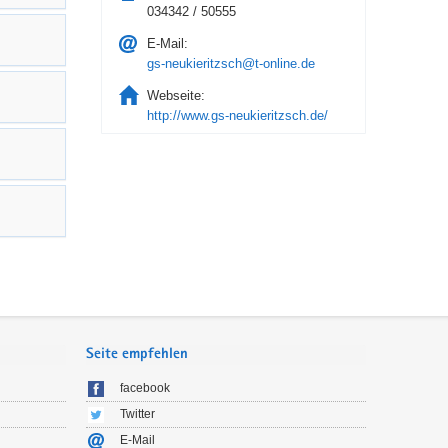
034342 / 50555
E-Mail:
gs-neukieritzsch@t-online.de
Webseite:
http://www.gs-neukieritzsch.de/
Seite empfehlen
facebook
Twitter
E-Mail