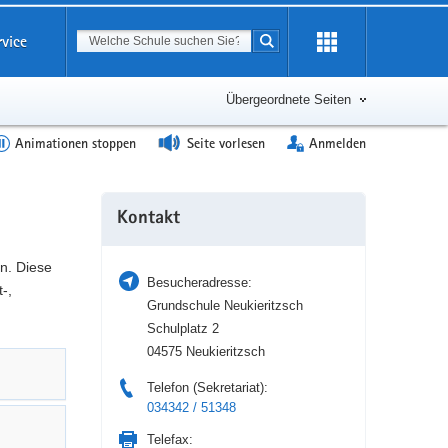
Suchbegriff
rvice
Suche starten
Erweiterung
öffnen
Übergeordnete Seiten
Animationen stoppen
Seite vorlesen
Anmelden
Weitere
Kontakt
Information
n. Diese
Besucheradresse:
-,
Grundschule Neukieritzsch
Schulplatz 2
04575 Neukieritzsch
Telefon (Sekretariat):
034342 / 51348
Telefax: