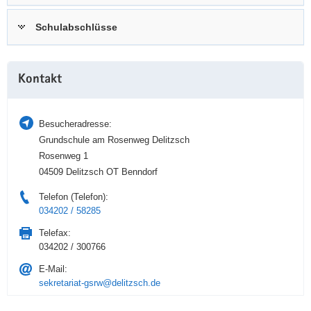
a
n
Schulabschlüsse
v
i
g
Weitere
a
Kontakt
Information
t
i
Besucheradresse:
o
Grundschule am Rosenweg Delitzsch
n
Rosenweg 1
04509 Delitzsch OT Benndorf
Telefon (Telefon):
034202 / 58285
Telefax:
034202 / 300766
E-Mail:
sekretariat-gsrw@delitzsch.de