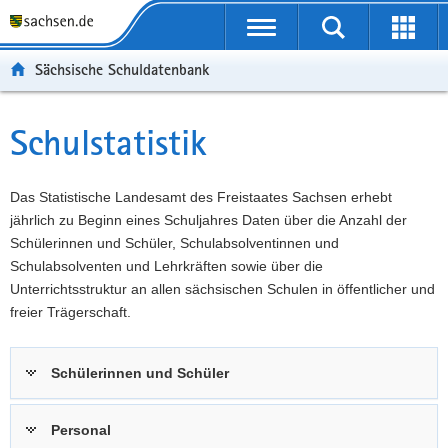
P
Portalübergreifende
o
P
Navigation
Suche
Erweit
r
o
H
starten
öffnen
Sächsische Schuldatenbank
t
r
a
W
a
t
u
e
S
l
a
p
i
e
Schulstatistik
Hauptinhalt
ü
l
t
t
r
b
n
i
e
v
e
a
n
r
i
Das Statistische Landesamt des Freistaates Sachsen erhebt
r
v
h
e
c
jährlich zu Beginn eines Schuljahres Daten über die Anzahl der
g
i
a
I
e
Schülerinnen und Schüler, Schulabsolventinnen und
r
g
l
n
Schulabsolventen und Lehrkräften sowie über die
e
a
t
f
Unterrichtsstruktur an allen sächsischen Schulen in öffentlicher und
i
t
o
freier Trägerschaft.
f
i
r
e
o
m
Schülerinnen und Schüler
n
n
a
d
t
e
i
Personal
N
o