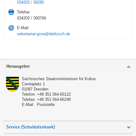
034202 / 58285
Telefax:
034202 / 300766
E-Mail:
sekretariat-gsrw@delitzsch.de
Service
Herausgeber
Sächsisches Staatsministerium für Kultus
Carolaplatz 1
01097
Dresden
Telefon:
+49 351 564-65122
Telefax:
+49 351 564-66248
E-Mail:
Poststelle
Service (Schuldatenbank)