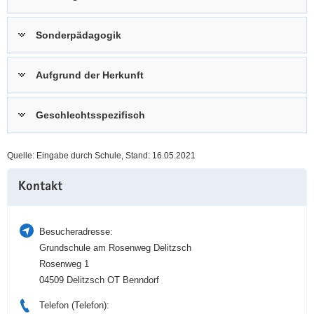
a
n
v
Sonderpädagogik
i
g
Aufgrund der Herkunft
a
t
i
Geschlechtsspezifisch
o
n
Quelle: Eingabe durch Schule, Stand: 16.05.2021
Weitere
Kontakt
Information
Besucheradresse:
Grundschule am Rosenweg Delitzsch
Rosenweg 1
04509 Delitzsch OT Benndorf
Telefon (Telefon):