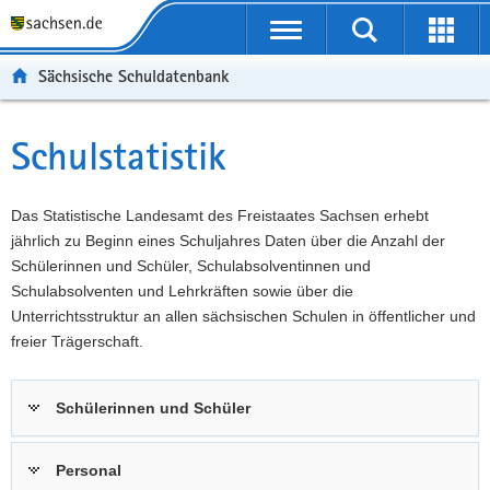
P
Portalübergreifende
o
P
Navigation
Suche
Erweit
r
o
H
starten
öffnen
Sächsische Schuldatenbank
t
r
a
W
a
t
u
e
S
l
a
p
i
e
Schulstatistik
Hauptinhalt
ü
l
t
t
r
b
n
i
e
v
e
a
n
r
i
Das Statistische Landesamt des Freistaates Sachsen erhebt
r
v
h
e
c
jährlich zu Beginn eines Schuljahres Daten über die Anzahl der
g
i
a
I
e
Schülerinnen und Schüler, Schulabsolventinnen und
r
g
l
n
Schulabsolventen und Lehrkräften sowie über die
e
a
t
f
Unterrichtsstruktur an allen sächsischen Schulen in öffentlicher und
i
t
o
freier Trägerschaft.
f
i
r
e
o
m
Schülerinnen und Schüler
n
n
a
d
t
e
i
Personal
N
o