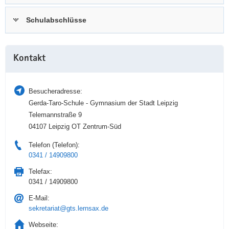
a
n
Schulabschlüsse
v
i
g
Weitere
a
Kontakt
Information
t
i
Besucheradresse:
o
Gerda-Taro-Schule - Gymnasium der Stadt Leipzig
n
Telemannstraße 9
04107 Leipzig OT Zentrum-Süd
Telefon (Telefon):
0341 / 14909800
Telefax:
0341 / 14909800
E-Mail:
sekretariat@gts.lernsax.de
Webseite: