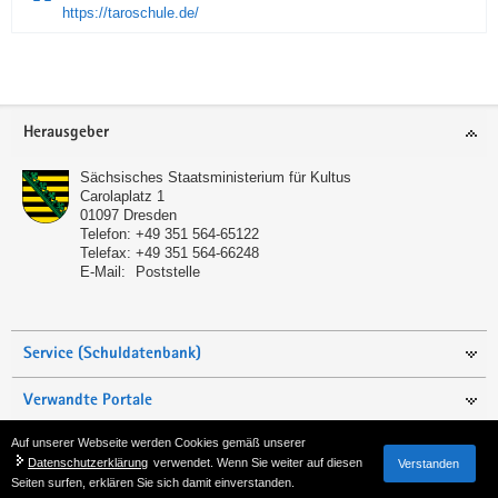
https://taroschule.de/
Service
Herausgeber
Sächsisches Staatsministerium für Kultus
Carolaplatz 1
01097
Dresden
Telefon:
+49 351 564-65122
Telefax:
+49 351 564-66248
E-Mail:
Poststelle
Service (Schuldatenbank)
Verwandte Portale
Auf unserer Webseite werden Cookies gemäß unserer
Seite empfehlen
Datenschutzerklärung
verwendet. Wenn Sie weiter auf diesen
Verstanden
Seiten surfen, erklären Sie sich damit einverstanden.