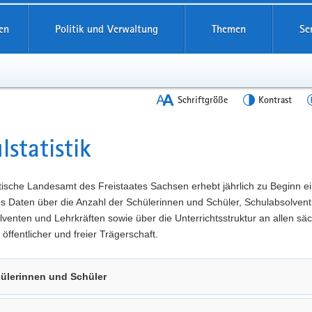
en
Politik und Verwaltung
Themen
Se
Schriftgröße
Kontrast
lstatistik
t
tische Landesamt des Freistaates Sachsen erhebt jährlich zu Beginn e
es Daten über die Anzahl der Schülerinnen und Schüler, Schulabsolven
venten und Lehrkräften sowie über die Unterrichtsstruktur an allen sä
 öffentlicher und freier Trägerschaft.
ülerinnen und Schüler