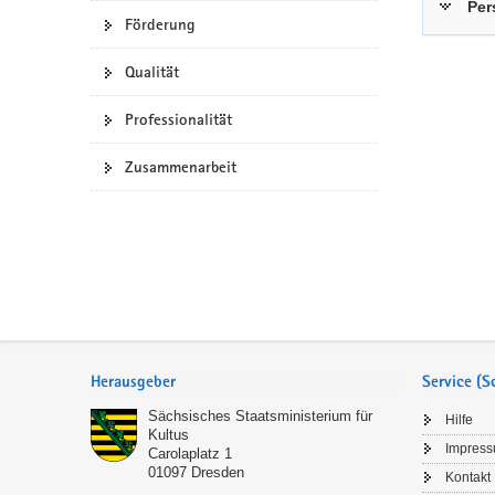
Per
Förderung
a
n
v
Qualität
i
g
Professionalität
a
t
Zusammenarbeit
i
o
n
Service
Herausgeber
Service (
Sächsisches Staatsministerium für
Hilfe
Kultus
Impres
Carolaplatz 1
01097
Dresden
Kontakt