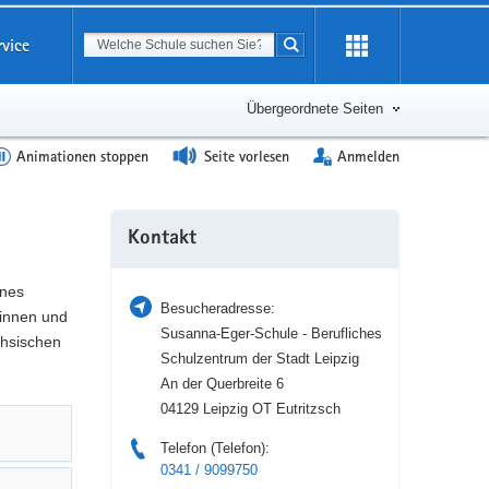
Suchbegriff
rvice
Suche starten
Erweiterung
öffnen
Übergeordnete Seiten
Animationen stoppen
Seite vorlesen
Anmelden
Weitere
Kontakt
Information
ines
Besucheradresse:
tinnen und
Susanna-Eger-Schule - Berufliches
chsischen
Schulzentrum der Stadt Leipzig
An der Querbreite 6
04129 Leipzig OT Eutritzsch
Telefon (Telefon):
0341 / 9099750