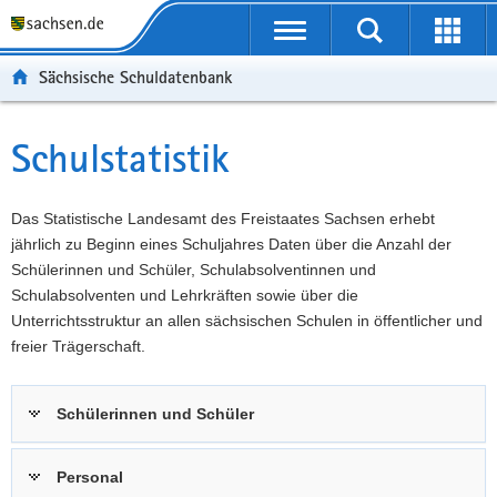
P
Portalübergreifende
o
P
Navigation
Suche
Erweit
r
o
H
starten
öffnen
Sächsische Schuldatenbank
t
r
a
W
a
t
u
e
S
l
a
p
i
e
Schulstatistik
Hauptinhalt
ü
l
t
t
r
b
n
i
e
v
e
a
n
r
i
Das Statistische Landesamt des Freistaates Sachsen erhebt
r
v
h
e
c
jährlich zu Beginn eines Schuljahres Daten über die Anzahl der
g
i
a
I
e
Schülerinnen und Schüler, Schulabsolventinnen und
r
g
l
n
Schulabsolventen und Lehrkräften sowie über die
e
a
t
f
Unterrichtsstruktur an allen sächsischen Schulen in öffentlicher und
i
t
o
freier Trägerschaft.
f
i
r
e
o
m
Schülerinnen und Schüler
n
n
a
d
t
e
i
Personal
N
o