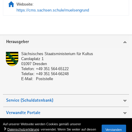
Webseite:
https://cms.sachsen.schule/muelsengrund
Service
Herausgeber
Sächsisches Staatsministerium für Kultus
Carolaplatz 1
01097
Dresden
Telefon:
+49 351 564-65122
Telefax:
+49 351 564-66248
E-Mail:
Poststelle
Service (Schuldatenbank)
Verwandte Portale
Auf unserer Webseite werden Cookies gemäß unserer
Seite empfehlen
Datenschutzerklärung
verwendet. Wenn Sie weiter auf diesen
Verstanden