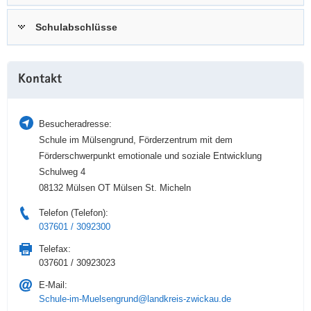
a
n
Schulabschlüsse
v
i
g
Weitere
a
Kontakt
Information
t
i
Besucheradresse:
o
Schule im Mülsengrund, Förderzentrum mit dem
n
Förderschwerpunkt emotionale und soziale Entwicklung
Schulweg 4
08132 Mülsen OT Mülsen St. Micheln
Telefon (Telefon):
037601 / 3092300
Telefax:
037601 / 30923023
E-Mail:
Schule-im-Muelsengrund@landkreis-zwickau.de