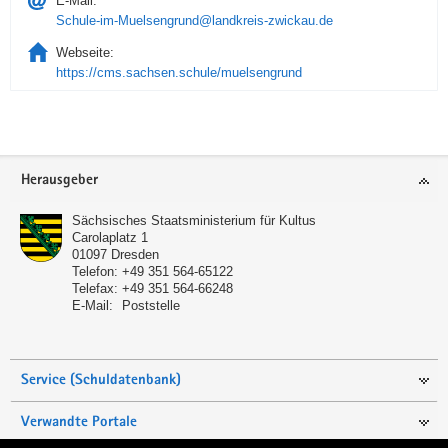
E-Mail:
Schule-im-Muelsengrund@landkreis-zwickau.de
Webseite:
https://cms.sachsen.schule/muelsengrund
Service
Herausgeber
Sächsisches Staatsministerium für Kultus
Carolaplatz 1
01097
Dresden
Telefon:
+49 351 564-65122
Telefax:
+49 351 564-66248
E-Mail:
Poststelle
Service (Schuldatenbank)
Verwandte Portale