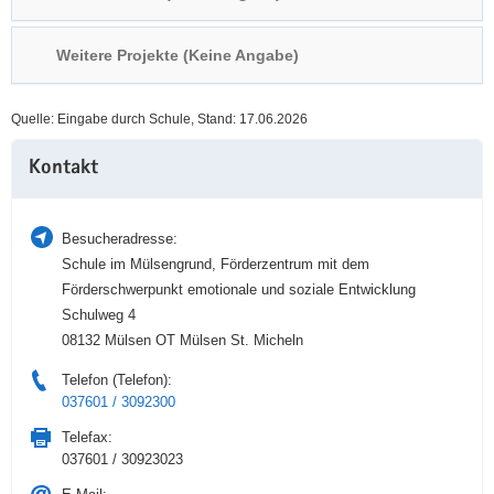
a
n
v
Weitere Projekte (Keine Angabe)
i
g
Quelle: Eingabe durch Schule, Stand: 17.06.2026
a
Weitere
t
Kontakt
Information
i
o
n
Besucheradresse:
Schule im Mülsengrund, Förderzentrum mit dem
Förderschwerpunkt emotionale und soziale Entwicklung
Schulweg 4
08132 Mülsen OT Mülsen St. Micheln
Telefon (Telefon):
037601 / 3092300
Telefax:
037601 / 30923023