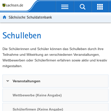
P
Portalübergreifende
o
P
Navigation
Suche
Erweit
r
o
H
starten
öffnen
Sächsische Schuldatenbank
t
r
a
W
a
t
u
e
S
l
a
p
i
e
Schulleben
Hauptinhalt
ü
l
t
t
r
b
n
i
e
v
e
a
n
r
i
Die Schülerinnen und Schüler können das Schulleben durch ihre
r
v
h
e
c
Teilnahme und Mitwirkung an verschiedenen Veranstaltungen,
g
i
a
I
e
Wettbewerben oder Schülerfirmen erfahren sowie aktiv und kreativ
r
g
l
n
mitgestalten.
e
a
t
f
i
t
o
Veranstaltungen
f
i
r
e
o
m
n
n
a
Wettbewerbe (Keine Angabe)
d
t
e
i
Schülerfirmen (Keine Angabe)
N
o