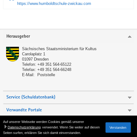
https://www.humboldtschule-zwickau.com
Service
Herausgeber
Sächsisches Staatsministerium für Kultus
Carolaplatz 1
01097
Dresden
Telefon:
+49 351 564-65122
Telefax:
+49 351 564-66248
E-Mail:
Poststelle
Service (Schuldatenbank)
Verwandte Portale
Auf unserer Webseite werden Cookies gemäß unserer
Seite empfehlen
Datenschutzerklärung
verwendet. Wenn Sie weiter auf diesen
Verstanden
Seiten surfen, erklären Sie sich damit einverstanden.