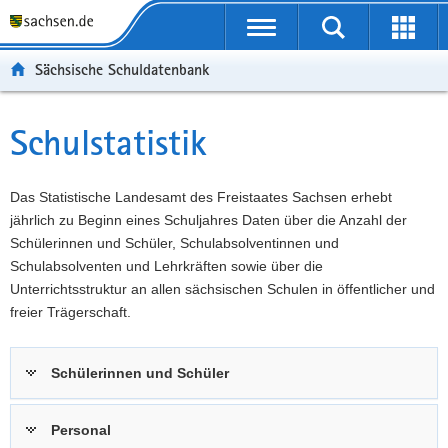
P
Portalübergreifende
o
P
Navigation
Suche
Erweit
r
o
H
starten
öffnen
Sächsische Schuldatenbank
t
r
a
W
a
t
u
e
S
l
a
p
i
e
Schulstatistik
Hauptinhalt
ü
l
t
t
r
b
n
i
e
v
e
a
n
r
i
Das Statistische Landesamt des Freistaates Sachsen erhebt
r
v
h
e
c
jährlich zu Beginn eines Schuljahres Daten über die Anzahl der
g
i
a
I
e
Schülerinnen und Schüler, Schulabsolventinnen und
r
g
l
n
Schulabsolventen und Lehrkräften sowie über die
e
a
t
f
Unterrichtsstruktur an allen sächsischen Schulen in öffentlicher und
i
t
o
freier Trägerschaft.
f
i
r
e
o
m
Schülerinnen und Schüler
n
n
a
d
t
e
i
Personal
N
o