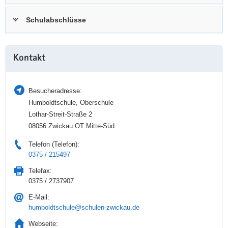
a
n
Schulabschlüsse
v
i
g
Weitere
a
Kontakt
Information
t
i
Besucheradresse:
o
Humboldtschule, Oberschule
n
Lothar-Streit-Straße 2
08056 Zwickau OT Mitte-Süd
Telefon (Telefon):
0375 / 215497
Telefax:
0375 / 2737907
E-Mail:
humboldtschule@schulen-zwickau.de
Webseite: