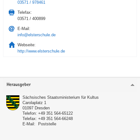
03571 / 978461
Telefax:
03571 / 400899
E-Mail:
info@elsterschule.de
Webseite:
http://www.elsterschule.de
Service
Herausgeber
Sächsisches Staatsministerium für Kultus
Carolaplatz 1
01097
Dresden
Telefon:
+49 351 564-65122
Telefax:
+49 351 564-66248
E-Mail:
Poststelle