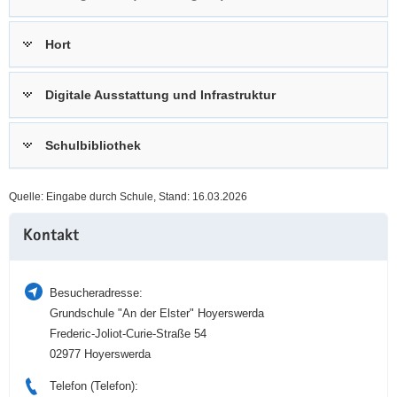
a
n
v
Hort
i
g
Digitale Ausstattung und Infrastruktur
a
t
i
Schulbibliothek
o
n
Quelle: Eingabe durch Schule, Stand: 16.03.2026
Weitere
Kontakt
Information
Besucheradresse:
Grundschule "An der Elster" Hoyerswerda
Frederic-Joliot-Curie-Straße 54
02977 Hoyerswerda
Telefon (Telefon):