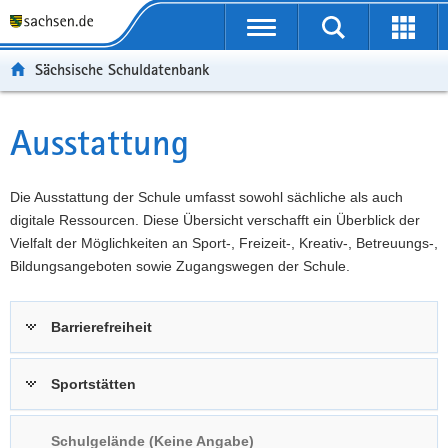
P
Portalübergreifende
o
P
Navigation
Suche
Erweit
r
o
H
starten
öffnen
Sächsische Schuldatenbank
t
r
a
W
a
t
u
e
S
l
a
p
i
e
Ausstattung
Hauptinhalt
ü
l
t
t
r
b
n
i
e
v
e
a
n
r
i
Die Ausstattung der Schule umfasst sowohl sächliche als auch
r
v
h
e
c
digitale Ressourcen. Diese Übersicht verschafft ein Überblick der
g
i
a
I
e
Vielfalt der Möglichkeiten an Sport-, Freizeit-, Kreativ-, Betreuungs-,
r
g
l
n
Bildungsangeboten sowie Zugangswegen der Schule.
e
a
t
f
i
t
o
Barrierefreiheit
f
i
r
e
o
m
n
n
a
Sportstätten
d
t
e
i
Schulgelände (Keine Angabe)
N
o