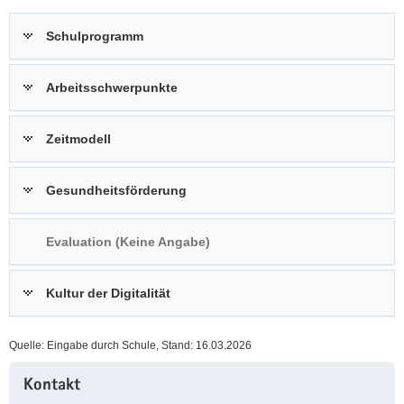
a
n
Schulprogramm
v
i
g
Arbeitsschwerpunkte
a
t
Zeitmodell
i
o
n
Gesundheitsförderung
Evaluation (Keine Angabe)
Kultur der Digitalität
Quelle: Eingabe durch Schule, Stand: 16.03.2026
Weitere
Kontakt
Information