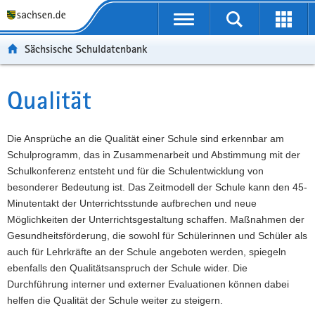
P
Portalübergreifende
o
P
Navigation
Suche
Erweit
r
o
H
starten
öffnen
Sächsische Schuldatenbank
t
r
a
W
a
t
u
e
S
l
a
p
i
e
Qualität
Hauptinhalt
ü
l
t
t
r
b
n
i
e
v
e
a
n
r
i
Die Ansprüche an die Qualität einer Schule sind erkennbar am
r
v
h
e
c
Schulprogramm, das in Zusammenarbeit und Abstimmung mit der
g
i
a
I
e
Schulkonferenz entsteht und für die Schulentwicklung von
r
g
l
n
besonderer Bedeutung ist. Das Zeitmodell der Schule kann den 45-
e
a
t
f
Minutentakt der Unterrichtsstunde aufbrechen und neue
i
t
o
Möglichkeiten der Unterrichtsgestaltung schaffen. Maßnahmen der
f
i
r
Gesundheitsförderung, die sowohl für Schülerinnen und Schüler als
e
o
m
auch für Lehrkräfte an der Schule angeboten werden, spiegeln
n
n
a
ebenfalls den Qualitätsanspruch der Schule wider. Die
d
t
Durchführung interner und externer Evaluationen können dabei
e
i
helfen die Qualität der Schule weiter zu steigern.
N
o