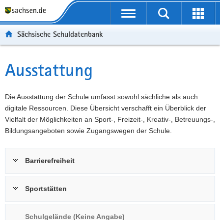
P
Portalübergreifende
o
P
Navigation
Suche
Erweit
r
o
H
starten
öffnen
Sächsische Schuldatenbank
t
r
a
W
a
t
u
e
S
l
a
p
i
e
Ausstattung
Hauptinhalt
ü
l
t
t
r
b
n
i
e
v
e
a
n
r
i
Die Ausstattung der Schule umfasst sowohl sächliche als auch
r
v
h
e
c
digitale Ressourcen. Diese Übersicht verschafft ein Überblick der
g
i
a
I
e
Vielfalt der Möglichkeiten an Sport-, Freizeit-, Kreativ-, Betreuungs-,
r
g
l
n
Bildungsangeboten sowie Zugangswegen der Schule.
e
a
t
f
i
t
o
Barrierefreiheit
f
i
r
e
o
m
n
n
a
Sportstätten
d
t
e
i
Schulgelände (Keine Angabe)
N
o