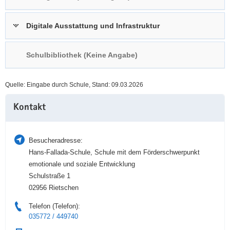
a
n
v
Digitale Ausstattung und Infrastruktur
i
g
Schulbibliothek (Keine Angabe)
a
t
i
Quelle: Eingabe durch Schule, Stand: 09.03.2026
o
Weitere
n
Kontakt
Information
Besucheradresse:
Hans-Fallada-Schule, Schule mit dem Förderschwerpunkt
emotionale und soziale Entwicklung
Schulstraße 1
02956 Rietschen
Telefon (Telefon):
035772 / 449740