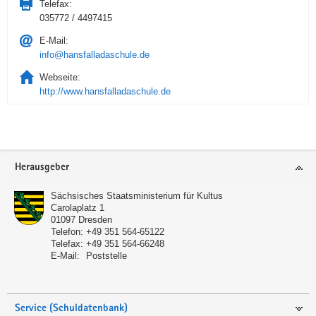
Telefax:
035772 / 4497415
E-Mail:
info@hansfalladaschule.de
Webseite:
http://www.hansfalladaschule.de
Service
Herausgeber
Sächsisches Staatsministerium für Kultus
Carolaplatz 1
01097
Dresden
Telefon:
+49 351 564-65122
Telefax:
+49 351 564-66248
E-Mail:
Poststelle
Service (Schuldatenbank)