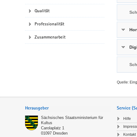
a
n
Qualität
Sch
v
i
Professionalität
g
Hor
a
Zusammenarbeit
t
Dig
i
o
n
Sch
Quelle: Ein
Service
Herausgeber
Service (
Sächsisches Staatsministerium für
Hilfe
Kultus
Impres
Carolaplatz 1
01097
Dresden
Kontakt