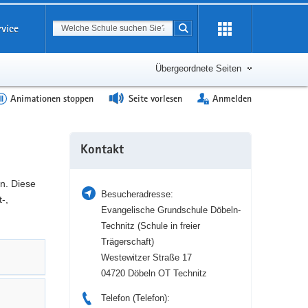
Suchbegriff
rvice
Suche starten
Erweiterung
öffnen
Übergeordnete Seiten
Animationen stoppen
Seite vorlesen
Anmelden
Weitere
Kontakt
Information
n. Diese
Besucheradresse:
-,
Evangelische Grundschule Döbeln-
Technitz (Schule in freier
Trägerschaft)
Westewitzer Straße 17
04720 Döbeln OT Technitz
Telefon (Telefon):