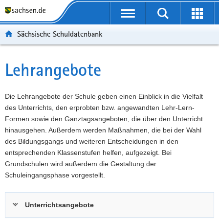
P
Portalübergreifende
o
P
Navigation
Suche
Erweit
r
o
H
starten
öffnen
Sächsische Schuldatenbank
t
r
a
W
a
t
u
e
S
l
a
p
i
e
Lehrangebote
Hauptinhalt
ü
l
t
t
r
b
n
i
e
v
e
a
n
r
i
Die Lehrangebote der Schule geben einen Einblick in die Vielfalt
r
v
h
e
c
des Unterrichts, den erprobten bzw. angewandten Lehr-Lern-
g
i
a
I
e
Formen sowie den Ganztagsangeboten, die über den Unterricht
r
g
l
n
hinausgehen. Außerdem werden Maßnahmen, die bei der Wahl
e
a
t
f
des Bildungsgangs und weiteren Entscheidungen in den
i
t
o
entsprechenden Klassenstufen helfen, aufgezeigt. Bei
f
i
r
Grundschulen wird außerdem die Gestaltung der
e
o
m
Schuleingangsphase vorgestellt.
n
n
a
d
t
Unterrichtsangebote
e
i
N
o