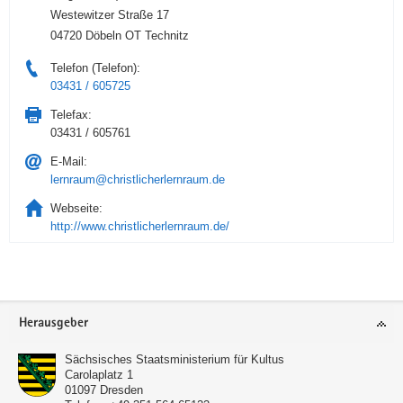
Westewitzer Straße 17
04720 Döbeln OT Technitz
Telefon (Telefon):
03431 / 605725
Telefax:
03431 / 605761
E-Mail:
lernraum@christlicherlernraum.de
Webseite:
http://www.christlicherlernraum.de/
Service
Herausgeber
Sächsisches Staatsministerium für Kultus
Carolaplatz 1
01097
Dresden