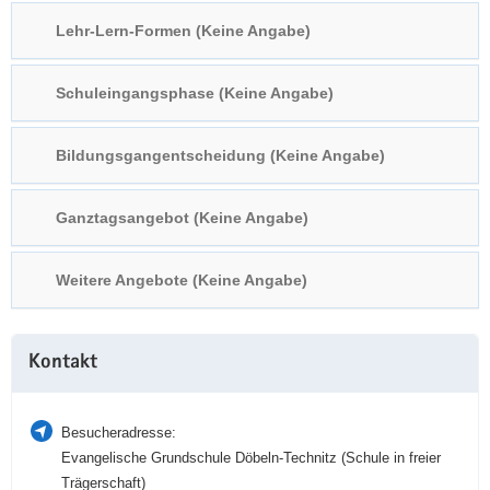
a
n
Lehr-Lern-Formen (Keine Angabe)
v
i
Schuleingangsphase (Keine Angabe)
g
a
t
Bildungsgangentscheidung (Keine Angabe)
i
o
Ganztagsangebot (Keine Angabe)
n
Weitere Angebote (Keine Angabe)
Weitere
Kontakt
Information
Besucheradresse:
Evangelische Grundschule Döbeln-Technitz (Schule in freier
Trägerschaft)