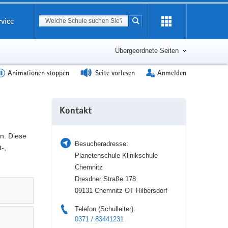
Suchbegriff
rvice
Suche starten
Erweiterung
öffnen
Übergeordnete Seiten
Animationen stoppen
Seite vorlesen
Anmelden
Weitere
Kontakt
Information
n. Diese
Besucheradresse:
-,
Planetenschule-Klinikschule
Chemnitz
Dresdner Straße 178
09131 Chemnitz OT Hilbersdorf
Telefon (Schulleiter):
0371 / 83441231