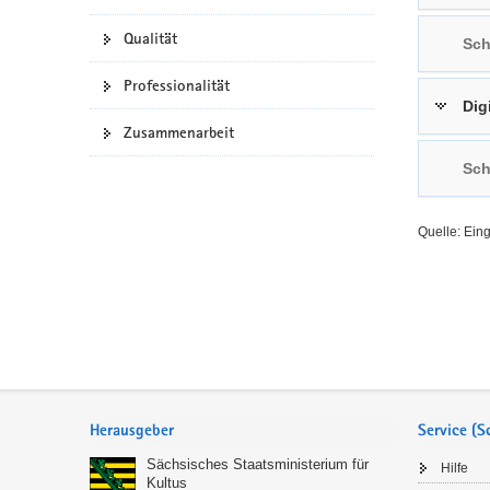
a
n
Qualität
Sch
v
i
Professionalität
g
Dig
a
Zusammenarbeit
t
Sch
i
o
n
Quelle: Ein
Service
Herausgeber
Service (
Sächsisches Staatsministerium für
Hilfe
Kultus