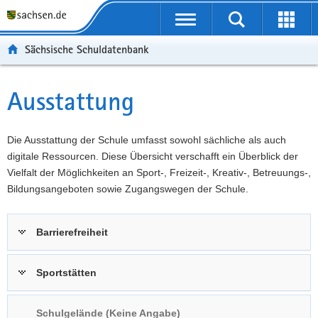
P
Portalübergreifende
o
P
Navigation
Suche
Erweit
r
o
H
starten
öffnen
Sächsische Schuldatenbank
t
r
a
W
a
t
u
e
S
l
a
p
i
e
Ausstattung
Hauptinhalt
ü
l
t
t
r
b
n
i
e
v
e
a
n
r
i
Die Ausstattung der Schule umfasst sowohl sächliche als auch
r
v
h
e
c
digitale Ressourcen. Diese Übersicht verschafft ein Überblick der
g
i
a
I
e
Vielfalt der Möglichkeiten an Sport-, Freizeit-, Kreativ-, Betreuungs-,
r
g
l
n
Bildungsangeboten sowie Zugangswegen der Schule.
e
a
t
f
i
t
o
Barrierefreiheit
f
i
r
e
o
m
n
n
a
Sportstätten
d
t
e
i
Schulgelände (Keine Angabe)
N
o