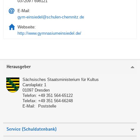
037209 / 698121
E-Mail:
gym-einsiedel@schulen-chemnitz.de
Webseite:
http://www.gymnasiumeinsiedel.de/
Service
Herausgeber
Sächsisches Staatsministerium für Kultus
Carolaplatz 1
01097
Dresden
Telefon:
+49 351 564-65122
Telefax:
+49 351 564-66248
E-Mail:
Poststelle
Service (Schuldatenbank)