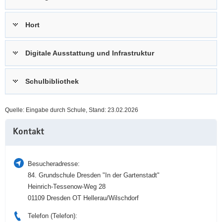
a
n
v
Hort
i
g
Digitale Ausstattung und Infrastruktur
a
t
i
Schulbibliothek
o
n
Quelle: Eingabe durch Schule, Stand: 23.02.2026
Weitere
Kontakt
Information
Besucheradresse:
84. Grundschule Dresden "In der Gartenstadt"
Heinrich-Tessenow-Weg 28
01109 Dresden OT Hellerau/Wilschdorf
Telefon (Telefon):