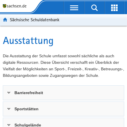
P
Portalübergreifende
o
P
Navigation
Suche
Erweit
r
o
H
starten
öffnen
Sächsische Schuldatenbank
t
r
a
W
a
t
u
e
S
l
a
p
i
e
Ausstattung
Hauptinhalt
ü
l
t
t
r
b
n
i
e
v
e
a
n
r
i
Die Ausstattung der Schule umfasst sowohl sächliche als auch
r
v
h
e
c
digitale Ressourcen. Diese Übersicht verschafft ein Überblick der
g
i
a
I
e
Vielfalt der Möglichkeiten an Sport-, Freizeit-, Kreativ-, Betreuungs-,
r
g
l
n
Bildungsangeboten sowie Zugangswegen der Schule.
e
a
t
f
i
t
o
Barrierefreiheit
f
i
r
e
o
m
n
n
a
Sportstätten
d
t
e
i
Schulgelände
N
o