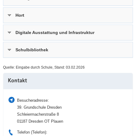
a
n
v
Hort
i
g
Digitale Ausstattung und Infrastruktur
a
t
i
Schulbibliothek
o
n
Quelle: Eingabe durch Schule, Stand: 03.02.2026
Weitere
Kontakt
Information
Besucheradresse:
39. Grundschule Dresden
Schleiermacherstraße 8
01187 Dresden OT Plauen
Telefon (Telefon):