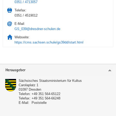
0351 / 4713057
Telefax:
0351 / 4519012
E-Mail:
GS_039@dresdner-schulen.de
Webseite:
https://cms.sachsen.schule/gs39dd/start.html
Service
Herausgeber
Sächsisches Staatsministerium für Kultus
Carolaplatz 1
01097
Dresden
Telefon:
+49 351 564-65122
Telefax:
+49 351 564-66248
E-Mail:
Poststelle