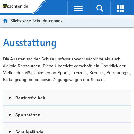
P
Portalübergreifende
o
P
Navigation
Suche
Erweit
r
o
H
starten
öffnen
Sächsische Schuldatenbank
t
r
a
W
a
t
u
e
S
l
a
p
i
e
Ausstattung
Hauptinhalt
ü
l
t
t
r
b
n
i
e
v
e
a
n
r
i
Die Ausstattung der Schule umfasst sowohl sächliche als auch
r
v
h
e
c
digitale Ressourcen. Diese Übersicht verschafft ein Überblick der
g
i
a
I
e
Vielfalt der Möglichkeiten an Sport-, Freizeit-, Kreativ-, Betreuungs-,
r
g
l
n
Bildungsangeboten sowie Zugangswegen der Schule.
e
a
t
f
i
t
o
Barrierefreiheit
f
i
r
e
o
m
n
n
a
Sportstätten
d
t
e
i
Schulgelände
N
o