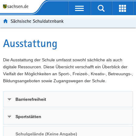
P
Portalübergreifende
o
P
Navigation
Suche
Erweit
r
o
H
starten
öffnen
Sächsische Schuldatenbank
t
r
a
W
a
t
u
e
S
l
a
p
i
e
Ausstattung
Hauptinhalt
ü
l
t
t
r
b
n
i
e
v
e
a
n
r
i
Die Ausstattung der Schule umfasst sowohl sächliche als auch
r
v
h
e
c
digitale Ressourcen. Diese Übersicht verschafft ein Überblick der
g
i
a
I
e
Vielfalt der Möglichkeiten an Sport-, Freizeit-, Kreativ-, Betreuungs-,
r
g
l
n
Bildungsangeboten sowie Zugangswegen der Schule.
e
a
t
f
i
t
o
Barrierefreiheit
f
i
r
e
o
m
n
n
a
Sportstätten
d
t
e
i
Schulgelände (Keine Angabe)
N
o