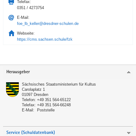
Telefax:
0351 / 4273754
E-Mail:
foe_lb_keller@dresdner-schulen.de
Webseite:
https://cms.sachsen.schule/fzk
Service
Herausgeber
Sächsisches Staatsministerium für Kultus
Carolaplatz 1
01097
Dresden
Telefon:
+49 351 564-65122
Telefax:
+49 351 564-66248
E-Mail:
Poststelle
Service (Schuldatenbank)