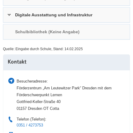
a
n
v
Digitale Ausstattung und Infrastruktur
i
g
Schulbibliothek (Keine Angabe)
a
t
i
Quelle: Eingabe durch Schule, Stand: 14.02.2025
o
Weitere
n
Kontakt
Information
Besucheradresse:
Förderzentrum „Am Leutewitzer Park“ Dresden mit dem
Förderschwerpunkt Lernen
Gottfried-Keller-Straße 40
01157 Dresden OT Cotta
Telefon (Telefon):
0351 / 4273753