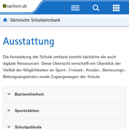
P
Portalübergreifende
o
P
Navigation
Suche
Erweit
r
o
H
starten
öffnen
Sächsische Schuldatenbank
t
r
a
W
a
t
u
e
S
l
a
p
i
e
Ausstattung
Hauptinhalt
ü
l
t
t
r
b
n
i
e
v
e
a
n
r
i
Die Ausstattung der Schule umfasst sowohl sächliche als auch
r
v
h
e
c
digitale Ressourcen. Diese Übersicht verschafft ein Überblick der
g
i
a
I
e
Vielfalt der Möglichkeiten an Sport-, Freizeit-, Kreativ-, Betreuungs-,
r
g
l
n
Bildungsangeboten sowie Zugangswegen der Schule.
e
a
t
f
i
t
o
Barrierefreiheit
f
i
r
e
o
m
n
n
a
Sportstätten
d
t
e
i
Schulgelände
N
o