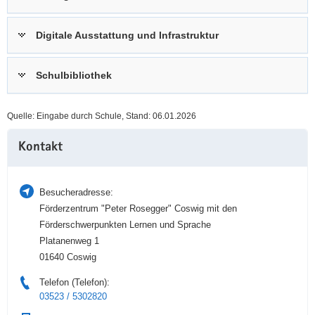
a
n
v
Digitale Ausstattung und Infrastruktur
i
g
Schulbibliothek
a
t
i
Quelle: Eingabe durch Schule, Stand: 06.01.2026
o
Weitere
n
Kontakt
Information
Besucheradresse:
Förderzentrum "Peter Rosegger" Coswig mit den
Förderschwerpunkten Lernen und Sprache
Platanenweg 1
01640 Coswig
Telefon (Telefon):
03523 / 5302820