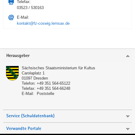
Telefax:
03523 / 530163
E-Mail:
kontakt@fz-coswig.lernsax.de
Service
Herausgeber
Sächsisches Staatsministerium für Kultus
Carolaplatz 1
01097
Dresden
Telefon:
+49 351 564-65122
Telefax:
+49 351 564-66248
E-Mail:
Poststelle
Service (Schuldatenbank)
Verwandte Portale