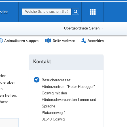
Suchbegriff
rvice
Suche starten
Erweiterung
öffnen
Übergeordnete Seiten
Animationen stoppen
Seite vorlesen
Anmelden
Weitere
Kontakt
Information
 den
Besucheradresse:
die über
Förderzentrum "Peter Rosegger"
es
Coswig mit den
en helfen,
Förderschwerpunkten Lernen und
phase
Sprache
Platanenweg 1
01640 Coswig