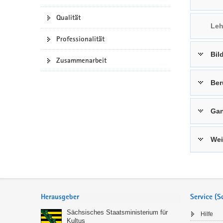
a
n
Qualität
v
Leh
i
Professionalität
g
Bil
a
Zusammenarbeit
t
i
Ber
o
n
Gan
Wei
Service
Herausgeber
Service (
Sächsisches Staatsministerium für
Hilfe
Kultus