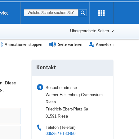
Suchbegriff
rvice
Suche starten
Erweiterung
öffnen
Übergeordnete Seiten
Animationen stoppen
Seite vorlesen
Anmelden
Weitere
Kontakt
Information
n. Diese
Besucheradresse:
-,
Werner-Heisenberg-Gymnasium
Riesa
Friedrich-Ebert-Platz 6a
01591 Riesa
Telefon (Telefon):
03525 / 6180450