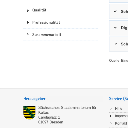
a
n
Qualität
Sch
v
i
Professionalität
g
Dig
a
Zusammenarbeit
t
Sch
i
o
n
Quelle: Ein
Service
Herausgeber
Service (
Sächsisches Staatsministerium für
Hilfe
Kultus
Impres
Carolaplatz 1
01097
Dresden
Kontakt