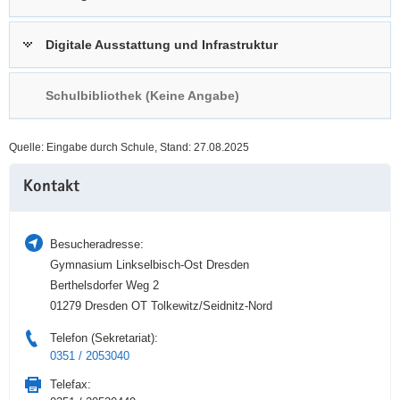
a
n
v
Digitale Ausstattung und Infrastruktur
i
g
Schulbibliothek (Keine Angabe)
a
t
i
Quelle: Eingabe durch Schule, Stand: 27.08.2025
o
Weitere
n
Kontakt
Information
Besucheradresse:
Gymnasium Linkselbisch-Ost Dresden
Berthelsdorfer Weg 2
01279 Dresden OT Tolkewitz/Seidnitz-Nord
Telefon (Sekretariat):
0351 / 2053040
Telefax: