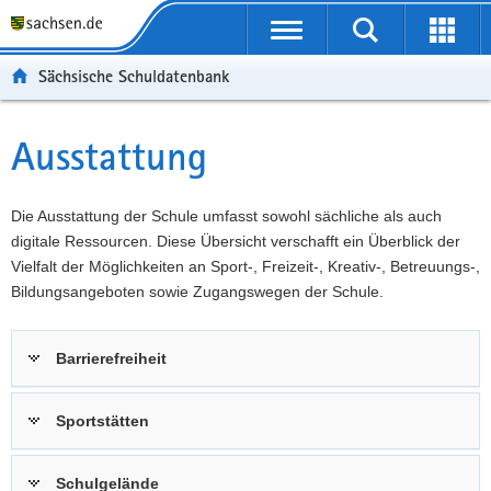
P
Portalübergreifende
o
P
Navigation
Suche
Erweit
r
o
H
starten
öffnen
Sächsische Schuldatenbank
t
r
a
W
a
t
u
e
S
l
a
p
i
e
Ausstattung
Hauptinhalt
ü
l
t
t
r
b
n
i
e
v
e
a
n
r
i
Die Ausstattung der Schule umfasst sowohl sächliche als auch
r
v
h
e
c
digitale Ressourcen. Diese Übersicht verschafft ein Überblick der
g
i
a
I
e
Vielfalt der Möglichkeiten an Sport-, Freizeit-, Kreativ-, Betreuungs-,
r
g
l
n
Bildungsangeboten sowie Zugangswegen der Schule.
e
a
t
f
i
t
o
Barrierefreiheit
f
i
r
e
o
m
n
n
a
Sportstätten
d
t
e
i
Schulgelände
N
o