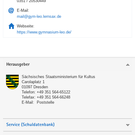
0351 / 20530449
E-Mail:
mail@gym-leo.lernsax.de
Webseite:
https://www.gymnasium-leo.de/
Service
Herausgeber
Sächsisches Staatsministerium für Kultus
Carolaplatz 1
01097
Dresden
Telefon:
+49 351 564-65122
Telefax:
+49 351 564-66248
E-Mail:
Poststelle
Service (Schuldatenbank)