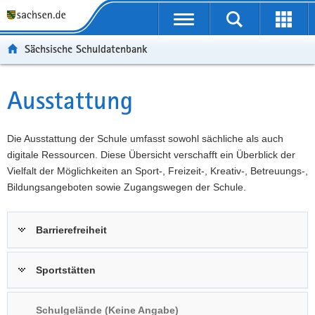
P
Portalübergreifende
o
P
Navigation
Suche
Erweit
r
o
H
starten
öffnen
Sächsische Schuldatenbank
t
r
a
W
a
t
u
e
S
l
a
p
i
e
Ausstattung
Hauptinhalt
ü
l
t
t
r
b
n
i
e
v
e
a
n
r
i
Die Ausstattung der Schule umfasst sowohl sächliche als auch
r
v
h
e
c
digitale Ressourcen. Diese Übersicht verschafft ein Überblick der
g
i
a
I
e
Vielfalt der Möglichkeiten an Sport-, Freizeit-, Kreativ-, Betreuungs-,
r
g
l
n
Bildungsangeboten sowie Zugangswegen der Schule.
e
a
t
f
i
t
o
Barrierefreiheit
f
i
r
e
o
m
n
n
a
Sportstätten
d
t
e
i
Schulgelände (Keine Angabe)
N
o