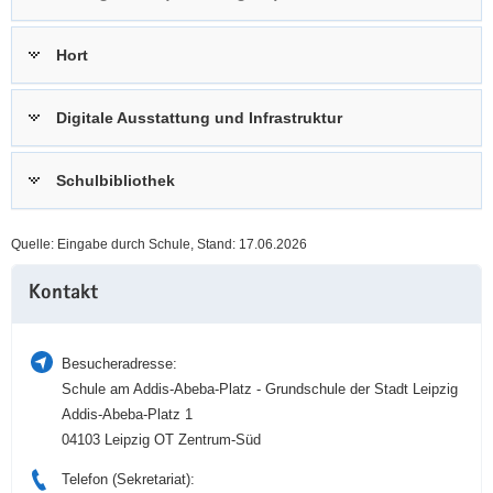
a
n
v
Hort
i
g
Digitale Ausstattung und Infrastruktur
a
t
i
Schulbibliothek
o
n
Quelle: Eingabe durch Schule, Stand: 17.06.2026
Weitere
Kontakt
Information
Besucheradresse:
Schule am Addis-Abeba-Platz - Grundschule der Stadt Leipzig
Addis-Abeba-Platz 1
04103 Leipzig OT Zentrum-Süd
Telefon (Sekretariat):