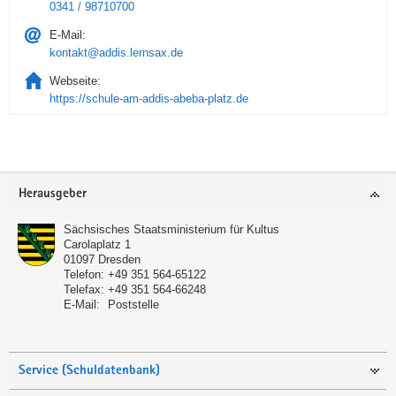
0341 / 98710700
E-Mail:
kontakt@addis.lernsax.de
Webseite:
https://schule-am-addis-abeba-platz.de
Service
Herausgeber
Sächsisches Staatsministerium für Kultus
Carolaplatz 1
01097
Dresden
Telefon:
+49 351 564-65122
Telefax:
+49 351 564-66248
E-Mail:
Poststelle
Service (Schuldatenbank)