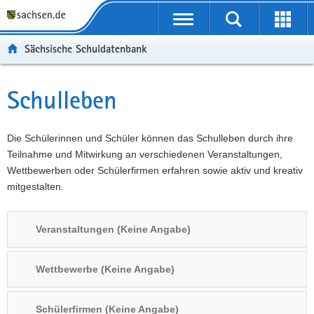
P
Portalübergreifende
o
P
Navigation
Suche
Erweit
r
o
H
starten
öffnen
Sächsische Schuldatenbank
t
r
a
W
a
t
u
e
S
l
a
p
i
e
Schulleben
Hauptinhalt
ü
l
t
t
r
b
n
i
e
v
e
a
n
r
i
Die Schülerinnen und Schüler können das Schulleben durch ihre
r
v
h
e
c
Teilnahme und Mitwirkung an verschiedenen Veranstaltungen,
g
i
a
I
e
Wettbewerben oder Schülerfirmen erfahren sowie aktiv und kreativ
r
g
l
n
mitgestalten.
e
a
t
f
i
t
o
Veranstaltungen (Keine Angabe)
f
i
r
e
o
m
n
n
a
Wettbewerbe (Keine Angabe)
d
t
e
i
Schülerfirmen (Keine Angabe)
N
o