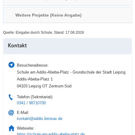
a
n
v
Weitere Projekte (Keine Angabe)
i
g
Quelle: Eingabe durch Schule, Stand: 17.06.2026
a
Weitere
t
Kontakt
Information
i
o
n
Besucheradresse:
Schule am Addis-Abeba-Platz - Grundschule der Stadt Leipzig
Addis-Abeba-Platz 1
04103 Leipzig OT Zentrum-Süd
Telefon (Sekretariat):
0341 / 98710700
E-Mail:
kontakt@addis.lernsax.de
Webseite:
https://schule-am-addis-abeba-platz.de