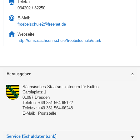
Telefax:
034202 / 32250
E-Mail:
froebelschule2@freenet.de
Webseite:
http://cms.sachsen.schule/froebelschule/start/
Service
Herausgeber
Sächsisches Staatsministerium für Kultus
Carolaplatz 1
01097
Dresden
Telefon:
+49 351 564-65122
Telefax:
+49 351 564-66248
E-Mail:
Poststelle
Service (Schuldatenbank)