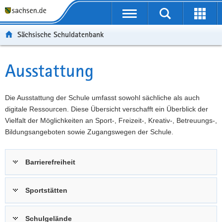
P
Portalübergreifende
o
P
Navigation
Suche
Erweit
r
o
H
starten
öffnen
Sächsische Schuldatenbank
t
r
a
W
a
t
u
e
S
l
a
p
i
e
Ausstattung
Hauptinhalt
ü
l
t
t
r
b
n
i
e
v
e
a
n
r
i
Die Ausstattung der Schule umfasst sowohl sächliche als auch
r
v
h
e
c
digitale Ressourcen. Diese Übersicht verschafft ein Überblick der
g
i
a
I
e
Vielfalt der Möglichkeiten an Sport-, Freizeit-, Kreativ-, Betreuungs-,
r
g
l
n
Bildungsangeboten sowie Zugangswegen der Schule.
e
a
t
f
i
t
o
Barrierefreiheit
f
i
r
e
o
m
n
n
a
Sportstätten
d
t
e
i
Schulgelände
N
o