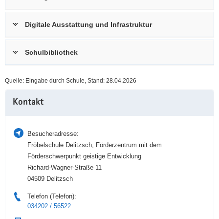
a
n
v
Digitale Ausstattung und Infrastruktur
i
g
Schulbibliothek
a
t
i
Quelle: Eingabe durch Schule, Stand: 28.04.2026
o
Weitere
n
Kontakt
Information
Besucheradresse:
Fröbelschule Delitzsch, Förderzentrum mit dem
Förderschwerpunkt geistige Entwicklung
Richard-Wagner-Straße 11
04509 Delitzsch
Telefon (Telefon):
034202 / 56522