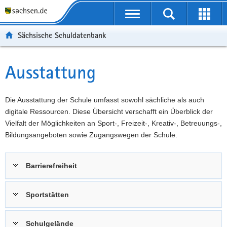
P
Portalübergreifende
o
P
Navigation
Suche
Erweit
r
o
H
starten
öffnen
Sächsische Schuldatenbank
t
r
a
W
a
t
u
e
S
l
a
p
i
e
Ausstattung
Hauptinhalt
ü
l
t
t
r
b
n
i
e
v
e
a
n
r
i
Die Ausstattung der Schule umfasst sowohl sächliche als auch
r
v
h
e
c
digitale Ressourcen. Diese Übersicht verschafft ein Überblick der
g
i
a
I
e
Vielfalt der Möglichkeiten an Sport-, Freizeit-, Kreativ-, Betreuungs-,
r
g
l
n
Bildungsangeboten sowie Zugangswegen der Schule.
e
a
t
f
i
t
o
Barrierefreiheit
f
i
r
e
o
m
n
n
a
Sportstätten
d
t
e
i
Schulgelände
N
o