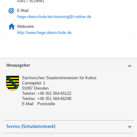
0341 / 9216681
E-Mail:
frege-oberschule-leichsenring@t-online.de
Webseite:
http://www.frege-oberschule.de
Service
Herausgeber
Sächsisches Staatsministerium für Kultus
Carolaplatz 1
01097
Dresden
Telefon:
+49 351 564-65122
Telefax:
+49 351 564-66248
E-Mail:
Poststelle
Service (Schuldatenbank)