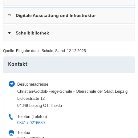
a
n
v
Digitale Ausstattung und Infrastruktur
i
g
Schulbibliothek
a
t
i
Quelle: Eingabe durch Schule, Stand: 12.12.2025
o
Weitere
n
Kontakt
Information
Besucheradresse:
Christian-Gottlob-Frege-Schule - Oberschule der Stadt Leipzig
Lidicestraße 12
04349 Leipzig OT Thekla
Telefon (Telefon):
0341 / 9216680
Telefax: