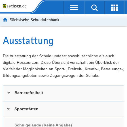
P
Portalübergreifende
o
P
Navigation
Suche
Erweit
r
o
H
starten
öffnen
Sächsische Schuldatenbank
t
r
a
W
a
t
u
e
S
l
a
p
i
e
Ausstattung
Hauptinhalt
ü
l
t
t
r
b
n
i
e
v
e
a
n
r
i
Die Ausstattung der Schule umfasst sowohl sächliche als auch
r
v
h
e
c
digitale Ressourcen. Diese Übersicht verschafft ein Überblick der
g
i
a
I
e
Vielfalt der Möglichkeiten an Sport-, Freizeit-, Kreativ-, Betreuungs-,
r
g
l
n
Bildungsangeboten sowie Zugangswegen der Schule.
e
a
t
f
i
t
o
Barrierefreiheit
f
i
r
e
o
m
n
n
a
Sportstätten
d
t
e
i
Schulgelände (Keine Angabe)
N
o