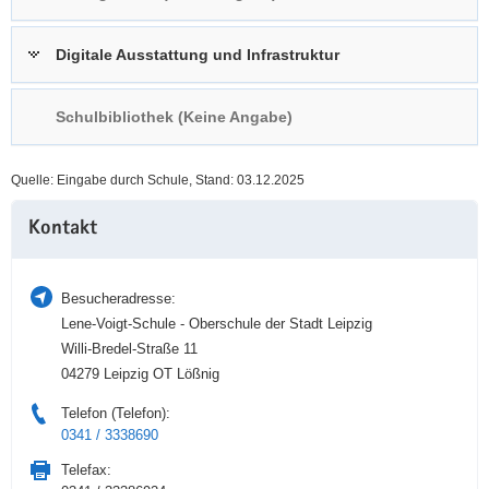
a
n
v
Digitale Ausstattung und Infrastruktur
i
g
Schulbibliothek (Keine Angabe)
a
t
i
Quelle: Eingabe durch Schule, Stand: 03.12.2025
o
Weitere
n
Kontakt
Information
Besucheradresse:
Lene-Voigt-Schule - Oberschule der Stadt Leipzig
Willi-Bredel-Straße 11
04279 Leipzig OT Lößnig
Telefon (Telefon):
0341 / 3338690
Telefax: