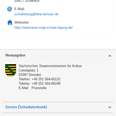
0341 / 33386924
E-Mail:
schulleitung@lene.lernsax.de
Webseite:
http://www.lene-voigt-schule-leipzig.de/
Service
Herausgeber
Sächsisches Staatsministerium für Kultus
Carolaplatz 1
01097
Dresden
Telefon:
+49 351 564-65122
Telefax:
+49 351 564-66248
E-Mail:
Poststelle
Service (Schuldatenbank)